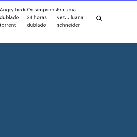
Angry birds
Os simpsons
Era uma
dublado
24 horas
vez... luana
torrent
dublado
schneider