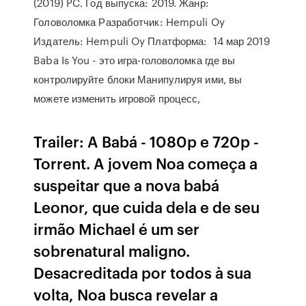
(2019) PC. Год выпуска: 2019. Жанр:
Головоломка Разработчик: Hempuli Oy
Издатель: Hempuli Oy Платформа: 14 мар 2019
Baba Is You - это игра-головоломка где вы
контролируйте блоки Манипулируя ими, вы
можете изменить игровой процесс,
Trailer: A Babá - 1080p e 720p -
Torrent. A jovem Noa começa a
suspeitar que a nova babá
Leonor, que cuida dela e de seu
irmão Michael é um ser
sobrenatural maligno.
Desacreditada por todos à sua
volta, Noa busca revelar a