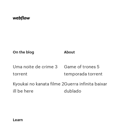
On the blog
About
Uma noite de crime 3
Game of trones 5
torrent
temporada torrent
Kyoukai no kanata filme 2
Guerra infinita baixar
ill be here
dublado
Learn