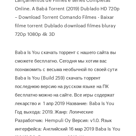
Online. A Babá Torrent (2019) Dublado HD 720p
– Download Torrent Comando Filmes - Baixar
filme torrent Dublado download filmes bluray
720p 1080p 4k 3D
Baba Is You скачать торрент с нашего сайта вы
сможете бесплатно. Сегодня мы хотим вас
познакомить с весьма необычной по своей сути
Baba Is You (Build 259) скачать торрент
последнюю версию на русском языке на ПК
бесплатно можно на сайте. Все игры содержат
лекарство и 1 апр 2019 Название: Baba Is You
Год выхода: 2019. Жанр: Логические
Разработчик: Hempuli Oy Версия: v1.0. Язык
интерфейса: Английский 16 мар 2019 Baba Is You